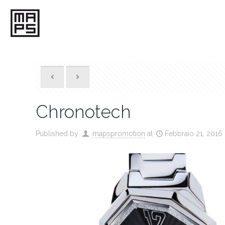
Chronotech
Published by
mapspromotion
at
Febbraio 21, 2016