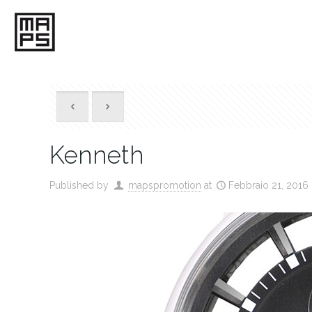
Kenneth
Published by
mapspromotion
at
Febbraio 21, 2016