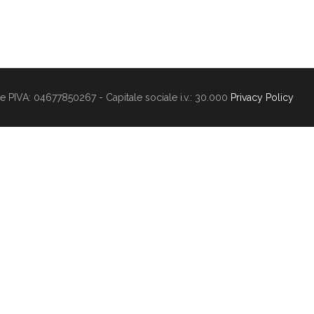
 PIVA: 04677850267 - Capitale sociale i.v.: 30.000
Privacy Policy