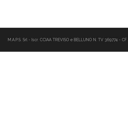
M.A.P.S. Srl - Iscr. CCIAA TREVISO e BELLUNO N. TV 369774 - CF e