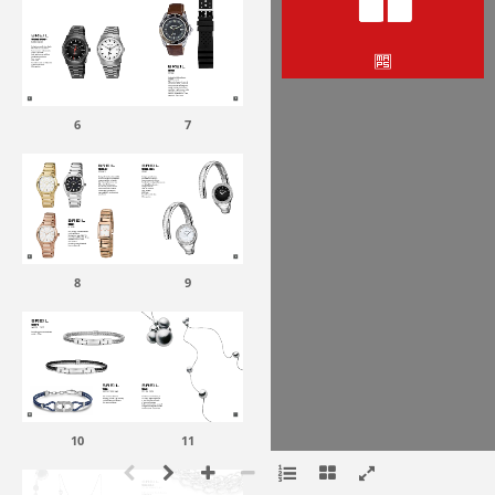
6
7
8
9
10
11