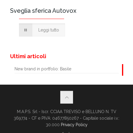
Sveglia sferica Autovox
Leggi tutto
Ultimi articoli
New brand in portfolio: Basile
M.A.P.S. Srl - Iscr. CCIAA TREVISO e BELLUNO N. TV
369774 - CF e PIVA: 04677850267 - Capitale sociale i.v.:
30.000
Privacy Policy